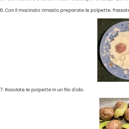
6.
Con il macinato rimasto preparate le polpette. Passatel
7.
Rosolate le polpette in un filo d'olio.