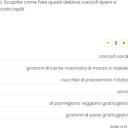
 Scoprite come fare questi deliziosi carciofi ripieni e
stri ospiti.
–
+
carciofi sardi
grammi di carne macinata di manzo o maiale
cucchiai di prezzemolo tritato
uovo
di parmigiano reggiano grattugiato
grammi di pane grattugiato
sale q.b.