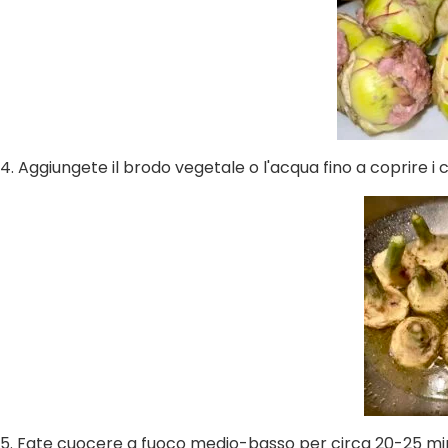
4.
Aggiungete il brodo vegetale o l'acqua fino a coprire i c
5.
Fate cuocere a fuoco medio-basso per circa 20-25 min