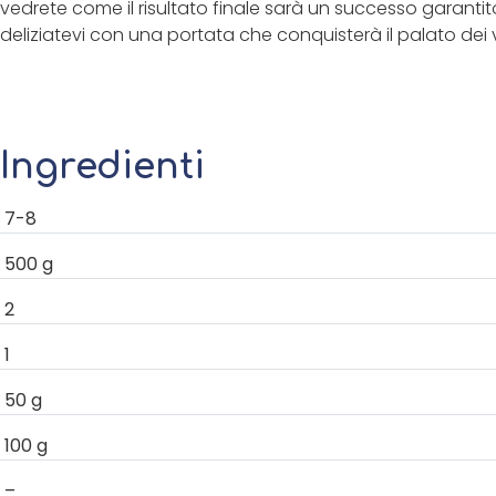
vedrete come il risultato finale sarà un successo garantito.
deliziatevi con una portata che conquisterà il palato dei vo
Ingredienti
7-8
500
g
2
1
50
g
100
g
–