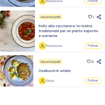
Redazione
Follow
1
Secondi piatti
Pollo alla cacciatora: la ricetta
tradizionale per un piatto saporito
e nutriente
Redazione
Follow
0
Secondi piatti
Ossibuchi in umido
Silvia
Follow