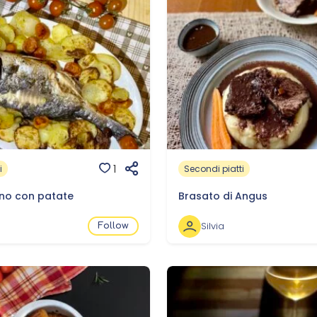
1
i
Secondi piatti
rno con patate
Brasato di Angus
Silvia
Follow