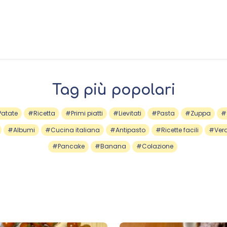
Tag più popolari
atate
#Ricetta
#Primi piatti
#Lievitati
#Pasta
#Zuppa
#
#Albumi
#Cucina italiana
#Antipasto
#Ricette facili
#Ver
#Pancake
#Banana
#Colazione