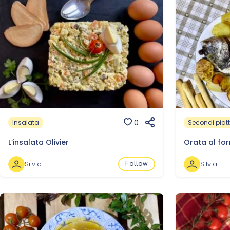
0
Insalata
Secondi piatt
L’insalata Olivier
Orata al fo
Silvia
Silvia
Follow