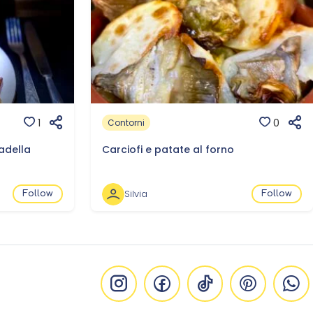
1
0
Contorni
adella
Carciofi e patate al forno
Silvia
Follow
Follow