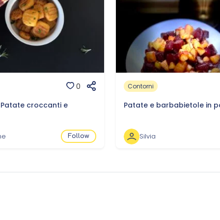
0
Contorni
 Patate croccanti e
Patate e barbabietole in p
ne
Silvia
Follow