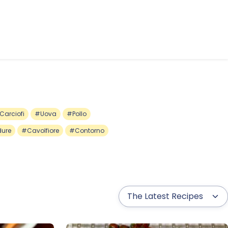
Carciofi
#Uova
#Pollo
dure
#Cavolfiore
#Contorno